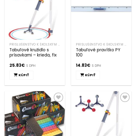
PRÍSLUŠENSTVO K ŠKOLSKÝM TABULIAM
PRÍSLUŠENSTVO K ŠKOLSKÝM TABULIAM
Tabuľové kružidlo s
Tabuľové pravítko PY
prísavkami – krieda, fix
100
25.83
€
14.83
€
S DPH
S DPH
KÚPIŤ
KÚPIŤ
Pridať k
Pridať k
obľúbeným
obľúbeným