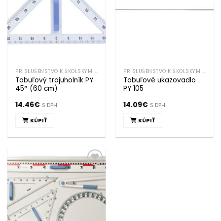
PRÍSLUŠENSTVO K ŠKOLSKÝM TABULIAM
PRÍSLUŠENSTVO K ŠKOLSKÝM TABULIAM
Tabuľový trojuholník PY
Tabuľové ukazovadlo
45° (60 cm)
PY 105
14.46
€
14.09
€
S DPH
S DPH
KÚPIŤ
KÚPIŤ
Pridať k
obľúbeným