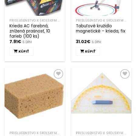
PRÍSLUŠENSTVO K ŠKOLSKÝM TABULIAM
PRÍSLUŠENSTVO K ŠKOLSKÝM TABULIAM
Krieda AC farebná,
Tabuľové kružidlo
znížená prašnosť, 10
magnetické – krieda, fix
farieb (100 ks)
7.91
€
31.02
€
S DPH
S DPH
KÚPIŤ
KÚPIŤ
Pridať k
Pridať k
obľúbeným
obľúbeným
PRÍSLUŠENSTVO K ŠKOLSKÝM TABULIAM
PRÍSLUŠENSTVO K ŠKOLSKÝM TABULIAM