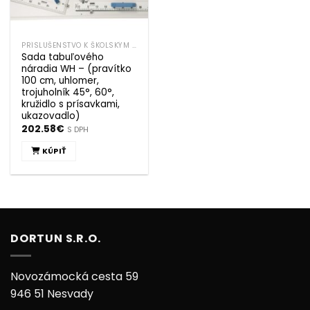
PRÍSLUŠENSTVO K ŠKOLSKÝM TABULIAM
Sada tabuľového
náradia WH – (pravítko
100 cm, uhlomer,
trojuholník 45°, 60°,
kružidlo s prísavkami,
ukazovadlo)
202.58
€
S DPH
KÚPIŤ
DORTUN S.R.O.
Novozámocká cesta 59
946 51 Nesvady