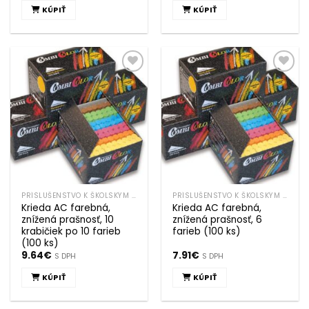
KÚPIŤ
KÚPIŤ
Pridať k
Pridať k
obľúbeným
obľúbeným
PRÍSLUŠENSTVO K ŠKOLSKÝM TABULIAM
PRÍSLUŠENSTVO K ŠKOLSKÝM TABULIAM
Krieda AC farebná,
Krieda AC farebná,
znížená prašnosť, 10
znížená prašnosť, 6
krabičiek po 10 farieb
farieb (100 ks)
(100 ks)
9.64
€
7.91
€
S DPH
S DPH
KÚPIŤ
KÚPIŤ