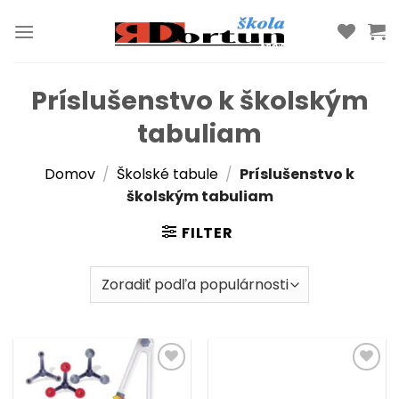
Skip
to
content
Príslušenstvo k školským
tabuliam
Domov
/
Školské tabule
/
Príslušenstvo k
školským tabuliam
FILTER
Pridať k
Pridať k
obľúbeným
obľúbeným