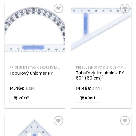
Pridať k
Pridať k
obľúbeným
obľúbeným
PRÍSLUŠENSTVO K ŠKOLSKÝM TABULIAM
PRÍSLUŠENSTVO K ŠKOLSKÝM TABULIAM
Tabuľový trojuholník PY
Tabuľový uhlomer PY
60° (60 cm)
14.46
€
14.46
€
S DPH
S DPH
KÚPIŤ
KÚPIŤ
Pridať k
Pridať k
obľúbeným
obľúbeným