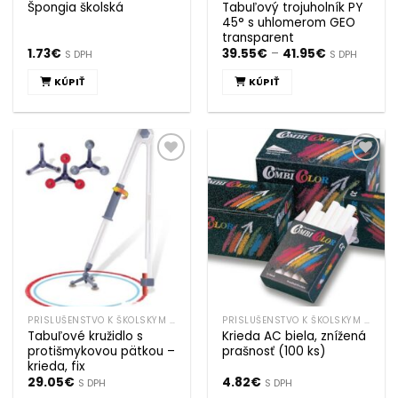
Tabuľový trojuholník PY
Špongia školská
45° s uhlomerom GEO
transparent
Price
1.73
€
39.55
€
–
41.95
€
S DPH
S DPH
range:
39.55€
KÚPIŤ
KÚPIŤ
through
41.95€
Tento
produkt
má
viacero
Pridať k
Pridať k
variantov.
obľúbeným
obľúbeným
Možnosti
si
môžete
vybrať
na
stránke
produktu.
PRÍSLUŠENSTVO K ŠKOLSKÝM TABULIAM
PRÍSLUŠENSTVO K ŠKOLSKÝM TABULIAM
Tabuľové kružidlo s
Krieda AC biela, znížená
protišmykovou pätkou –
prašnosť (100 ks)
krieda, fix
29.05
€
4.82
€
S DPH
S DPH